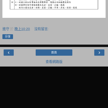
進守
於
晚上10:20
沒有留言:
分享
‹
›
首頁
查看網路版