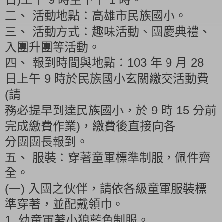
二、
活動地點：高雄市民族國小。
三、
活動方式：趣味活動、團慶典禮、
入團升團等活動。
103
9
28
四、
報到時間與地點：
年
月
9
日上午
時於民族國小玄關繳交活動費
(
請
9
15
務必提早到達民族國小，於
時
分前
)
完成繳費作業
，繳費後直接向各
分團團長報到。
五、
服裝：穿著童軍標準制服，佩件齊
全。
(
)
一
入團之伙伴，請依各級童軍服裝標
準穿著，並配戴領巾。
1.
幼童軍著小狼藍色制服。