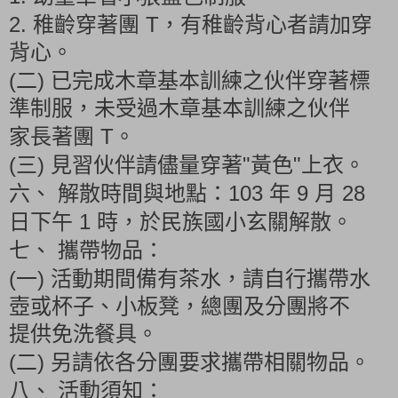
2.
T
稚齡穿著團
，有稚齡背心者請加穿
背心。
(
)
二
已完成木章基本訓練之伙伴穿著標
準制服，未受過木章基本訓練之伙伴
T
家長著團
。
(
)
"
"
三
見習伙伴請儘量穿著
黃色
上衣。
103
9
28
六、
解散時間與地點：
年
月
1
日下午
時，於民族國小玄關解散。
七、
攜帶物品：
(
)
一
活動期間備有茶水，請自行攜帶水
壺或杯子、小板凳，總團及分團將不
提供免洗餐具。
(
)
二
另請依各分團要求攜帶相關物品。
八、
活動須知：