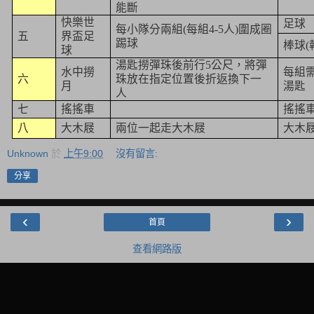
能斷
快樂世
足球
每小隊分兩組
(
每組
4-5
人
)
圍成圈
五
界盃足
踢球
棒球
(
球
湯匙撈彈珠後前行
5
公尺
，將彈
水中撈
每組
六
珠放在指定位置後折返換下一
月
湯匙
人
七
搖搖車
搖搖
八
大木屐
兩位一起走大木屐
大木
Unknown
於
上午9:00
沒有留言:
分享
‹
›
首頁
查看網路版