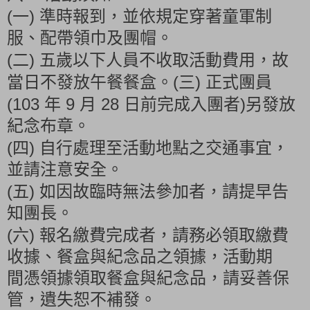
(
)
一
準時報到，並依規定穿著童軍制
服、配帶領巾及團帽。
(
)
二
五歲以下人員不收取活動費用，故
(
)
當日不發放午餐餐盒。
三
正式團員
(103
9
28
)
年
月
日前完成入團者
另發放
紀念布章。
(
)
四
自行處理至活動地點之交通事宜，
並請注意安全。
(
)
五
如因故臨時無法參加者，請提早告
知團長。
(
)
六
報名繳費完成者，請務必領取繳費
收據、餐盒與紀念品之領據，活動期
間憑領據領取餐盒與紀念品，請妥善保
管，遺失恕不補發。