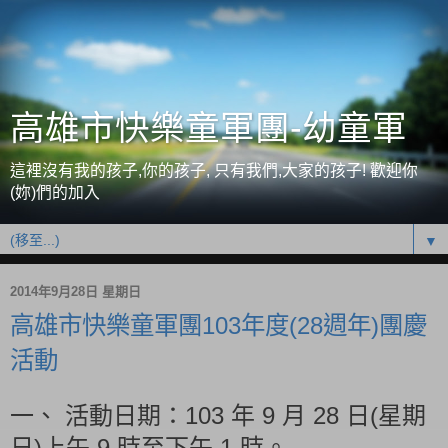
高雄市快樂童軍團-幼童軍
這裡沒有我的孩子,你的孩子, 只有我們,大家的孩子! 歡迎你
(妳)們的加入
▼
2014年9月28日 星期日
高雄市快樂童軍團103年度(28週年)團慶
活動
103
9
28
(
一、
活動日期：
年
月
日
星期
)
9
1
日
上午
時至下午
時。