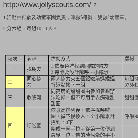
http://www.jollyscouts.com/
。
1.
活動由稚齡及幼童軍團負責，單數
à
稚齡、雙數
à
幼童軍。
2.
分六組，每組
10-11
人。
活動方式
器材
項次
名稱
1.
依顏色牌找到同隊的隊友
一
找朋友
2.
每隊要設計隊呼、小隊歌
同心協
兩人協力夾五個鋁罐前進繞過
每組
5
二
力
折返點換下一組
375M
同高度的甜甜圈由參加者想辦
三
收嘴涎
法吃掉，但不可用手去觸碰甜
甜甜
甜圈
依身高排列後，依序搖呼啦
圈，掉下後換人，全小隊累計
呼啦
搖到
150
下
四
呼啦圈
圍成一圈手拉手從第一位傳到
最後一位，傳的時候牽的手不