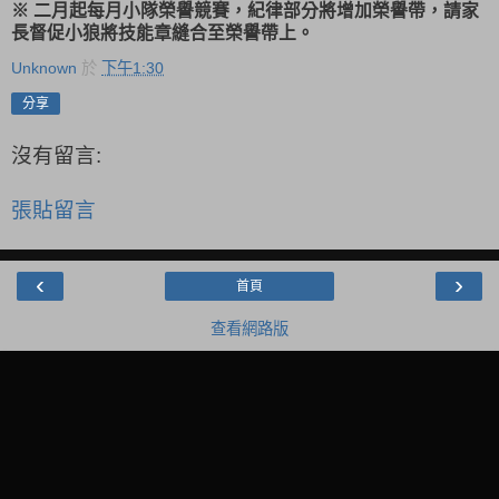
※ 二月起每月小隊榮譽競賽，紀律部分將增加榮譽帶，請家
長督促小狼將技能章縫合至榮譽帶上。
Unknown
於
下午1:30
分享
沒有留言:
張貼留言
‹
›
首頁
查看網路版