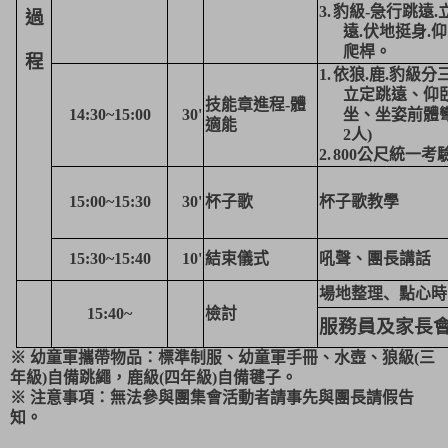
3.
豹級
-
急行跳遠
.
過
遠
.
伏地挺身
.
仰
爬桿。
程
1.
依狼
.
鹿
.
豹級分
立定跳遠、仰
技能章進程
-
體
1
4
:
3
0~15:
0
0
30
'
坐、坐姿前體
適能
2
人
)
2.
800
公尺統一考
15:
0
0~1
5
:
3
0
30
'
杯子歌
杯子歌教學
1
5
:
3
0
~15:40
10
'
結束儀式
吼聲、團長講話
場地整理
、
點心時
15:40~
檢討
服務員及家長
※ 幼童軍攜帶物品：標準制服、幼童軍手冊、水壺、狼級
(
三
年級
)
自備跳繩，鹿級
(
四年級
)
自備毽子。
※ 注意事項：無法參與團集會活動者請事先與團長請假告
知。