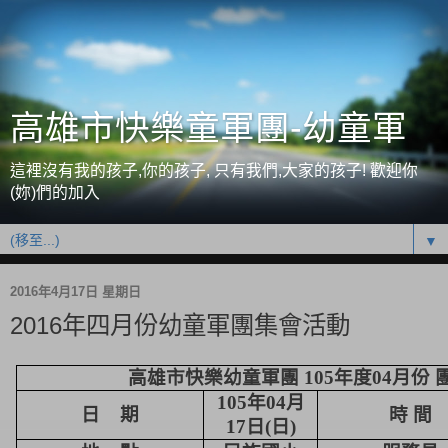
高雄市快樂童軍團-幼童軍
這裡沒有我的孩子,你的孩子, 只有我們,大家的孩子! 歡迎你
(妳)們的加入
▼
2016年4月17日 星期日
2016年四月份幼童軍團集會活動
高雄市快樂幼童軍團
10
5
年度
0
4
月份 
10
5
年
0
4
月
日
期
時 間
17
日
(
日
)