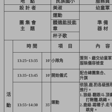
地
點
民族國小
服務員
設 計 者
美淑
幼童軍
運動
團 集 會
體適能技能
準 備
主
題
章
器 材
杯子歌
時 間
項
目
內
容
簽到、繳交幼童軍
13:25~13:35
10'
小隊角
服裝儀容檢查
配合總團集合
、
13:35~13:
45
10
'
開始儀式
升旗
依狼
.
鹿
.
豹各級進
進行。
活
1.
狼級
-
翻跟斗
.
頂
打鞦韆
.
跳繩。
運動
動
1
3
:
55
~14:
30
35
'
2.
鹿級
-
踢毽子
.
走
跳背。